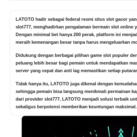
LATOTO hadir sebagai federal resmi situs
slot gacor
yang
slot777, menghadirkan pengalaman bermain slot online 
Dengan minimal bet hanya 200 perak, platform ini menjad
meraih kemenangan besar tanpa harus mengeluarkan mo
Didukung dengan berbagai pilihan game slot populer d
peluang lebih besar bagi pemain untuk mendapatkan maxwi
server yang cepat dan anti lag memastikan setiap putara
Tidak hanya itu, LATOTO juga dikenal dengan kemudahan 
sehingga pemain bisa langsung menikmati permainan kapa
dari provider slot777, LATOTO menjadi solusi terbaik u
sekaligus berpotensi memberikan keuntungan maksimal.