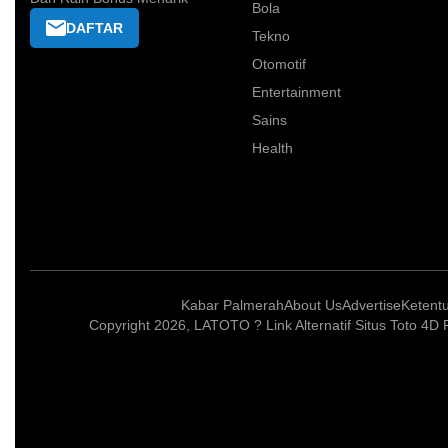
Bola
DAFTAR
Tekno
Otomotif
Entertainment
Sains
Health
Kabar Palmerah
About Us
Advertise
Ketent
Copyright 2026, LATOTO ? Link Alternatif Situs Toto 4D