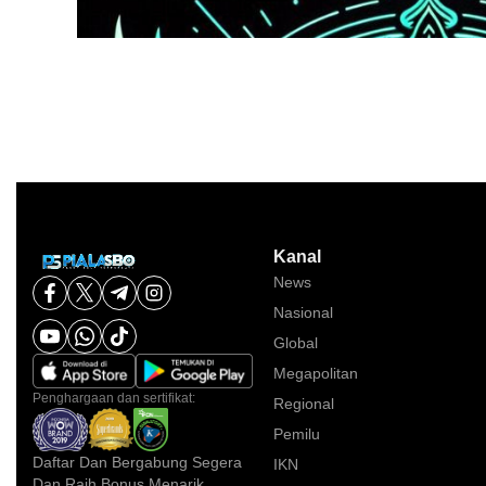
Kanal
News
Nasional
Global
Megapolitan
Penghargaan dan sertifikat:
Regional
Pemilu
Daftar Dan Bergabung Segera
IKN
Dan Raih Bonus Menarik