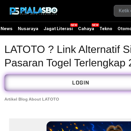
News
Nusaraya
Jagat Literasi
Cahaya
Tekno
Otomo
LATOTO ? Link Alternatif S
Pasaran Togel Terlengkap
LOGIN
Artikel Blog About LATOTO