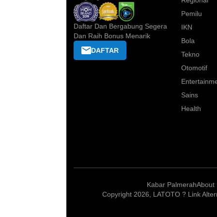
Regional
Pemilu
Daftar Dan Bergabung Segera
IKN
Dan Raih Bonus Menarik
Bola
DAFTAR
Tekno
Otomotif
Entertainm
Sains
Health
Kabar Palmerah
About
Copyright 2026, LATOTO ? Link Alter