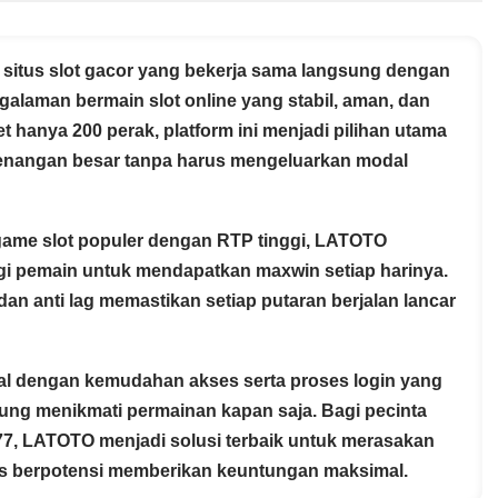
 situs
slot gacor
yang bekerja sama langsung dengan
galaman bermain slot online yang stabil, aman, dan
hanya 200 perak, platform ini menjadi pilihan utama
menangan besar tanpa harus mengeluarkan modal
game slot populer dengan RTP tinggi, LATOTO
gi pemain untuk mendapatkan maxwin setiap harinya.
 dan anti lag memastikan setiap putaran berjalan lancar
nal dengan kemudahan akses serta proses login yang
sung menikmati permainan kapan saja. Bagi pecinta
t777, LATOTO menjadi solusi terbaik untuk merasakan
us berpotensi memberikan keuntungan maksimal.