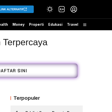
LINK ALTERNATIF
alth
Money
Properti
Edukasi
Travel
m Terpercaya
DAFTAR SINI
Terpopuler