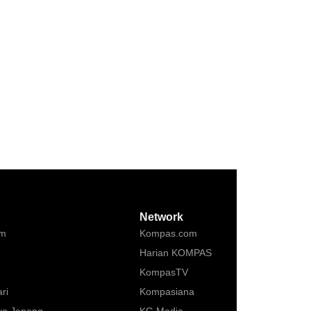
Network
om
Kompas.com
Harian KOMPAS
KompasTV
ari
Kompasiana