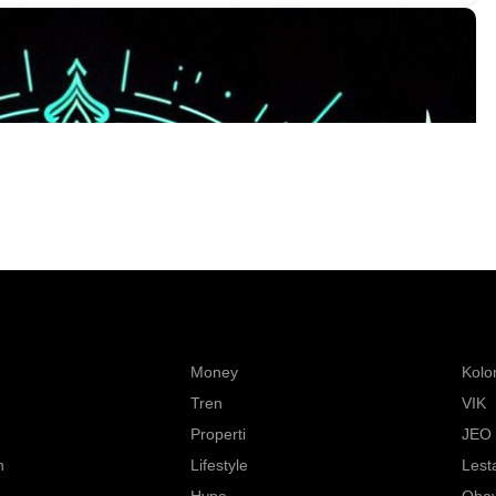
Money
Kol
Tren
VIK
Properti
JEO
n
Lifestyle
Lest