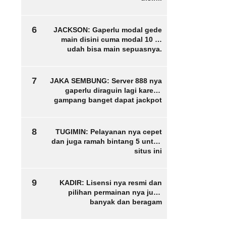
6
JACKSON: Gaperlu modal gede
main disini cuma modal 10 rb
udah bisa main sepuasnya.
7
JAKA SEMBUNG: Server 888 nya
gaperlu diraguin lagi karena
gampang banget dapat jackpot
nya.
8
TUGIMIN: Pelayanan nya cepet
dan juga ramah bintang 5 untuk
situs ini
9
KADIR: Lisensi nya resmi dan
pilihan permainan nya juga
banyak dan beragam