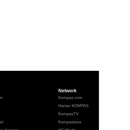
Network
om
Kompas.com
Harian KOMPAS
KompasTV
ari
Kompasiana