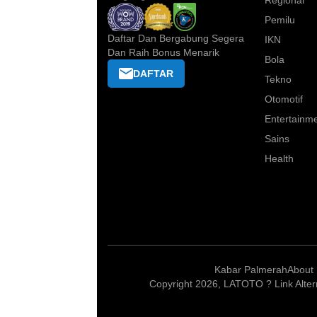
Regional
Pemilu
Daftar Dan Bergabung Segera
IKN
Dan Raih Bonus Menarik
Bola
DAFTAR
Tekno
Otomotif
Entertainm
Sains
Health
Kabar Palmerah
About
Copyright 2026, LATOTO ? Link Alter