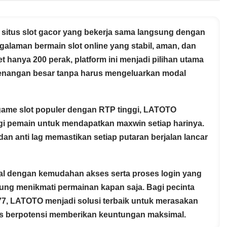
 situs
slot gacor
yang bekerja sama langsung dengan
galaman bermain slot online yang stabil, aman, dan
hanya 200 perak, platform ini menjadi pilihan utama
menangan besar tanpa harus mengeluarkan modal
game slot populer dengan RTP tinggi, LATOTO
gi pemain untuk mendapatkan maxwin setiap harinya.
 dan anti lag memastikan setiap putaran berjalan lancar
nal dengan kemudahan akses serta proses login yang
sung menikmati permainan kapan saja. Bagi pecinta
t777, LATOTO menjadi solusi terbaik untuk merasakan
us berpotensi memberikan keuntungan maksimal.