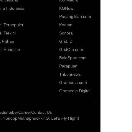
yo Jepang
KG Media
Pesona Indonesia
KGNow!
Pasangiklan.com
Artikel Terpopuler
Kontan
el Terkini
Sonora
 Pilihan
Grid.ID
Artikel Headline
GridOto.com
BolaSport.com
Parapuan
Tribunnews
Gramedia.com
Gramedia Digital
dia Siber
Career
Contact Us
6, ?SnoopMuthaphuckkinG: Let's Fly High!!