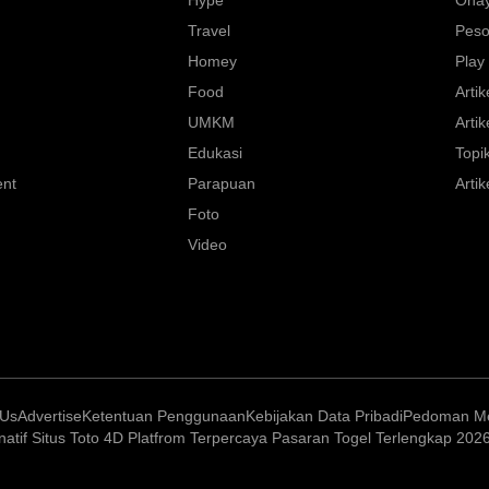
Hype
Oha
Travel
Homey
Play
Food
UMKM
Artik
Edukasi
Topik
ent
Parapuan
Foto
Video
 Us
Advertise
Ketentuan Penggunaan
Kebijakan Data Pribadi
Pedoman Me
natif Situs Toto 4D Platfrom Terpercaya Pasaran Togel Terlengkap 202