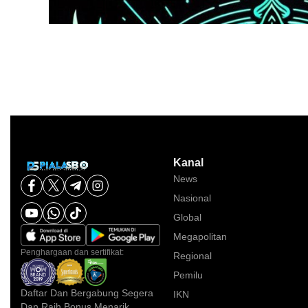
Kanal
News
Nasional
Global
Megapolitan
Penghargaan dan sertifikat:
Regional
Pemilu
Daftar Dan Bergabung Segera
IKN
Dan Raih Bonus Menarik