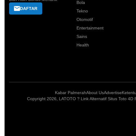
Bola
DAFTAR
Tekno
Otomotif
Entertainment
Sains
Health
Kabar Palmerah
About Us
Advertise
Ketent
Copyright 2026, LATOTO ? Link Alternatif Situs Toto 4D