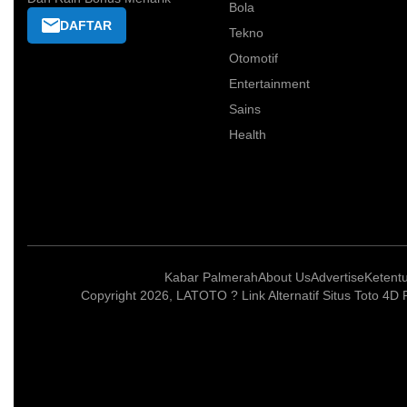
Bola
DAFTAR
Tekno
Otomotif
Entertainment
Sains
Health
Kabar Palmerah
About Us
Advertise
Ketent
Copyright 2026, LATOTO ? Link Alternatif Situs Toto 4D