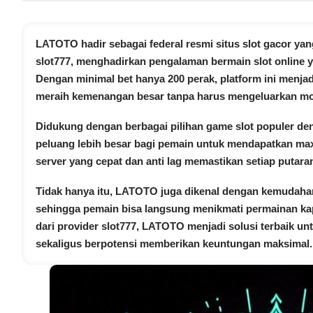
LATOTO hadir sebagai federal resmi situs
slot gacor
yang
slot777, menghadirkan pengalaman bermain slot online 
Dengan minimal bet hanya 200 perak, platform ini menjad
meraih kemenangan besar tanpa harus mengeluarkan mo
Didukung dengan berbagai pilihan game slot populer d
peluang lebih besar bagi pemain untuk mendapatkan maxwi
server yang cepat dan anti lag memastikan setiap putara
Tidak hanya itu, LATOTO juga dikenal dengan kemudahan 
sehingga pemain bisa langsung menikmati permainan kapa
dari provider slot777, LATOTO menjadi solusi terbaik u
sekaligus berpotensi memberikan keuntungan maksimal.