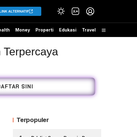
LINK ALTERNATIF
alth
Money
Properti
Edukasi
Travel
m Terpercaya
DAFTAR SINI
Terpopuler