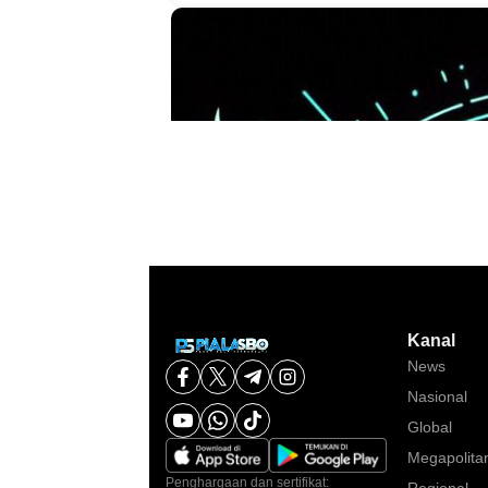
Kanal
News
Nasional
Global
Megapolita
Penghargaan dan sertifikat: