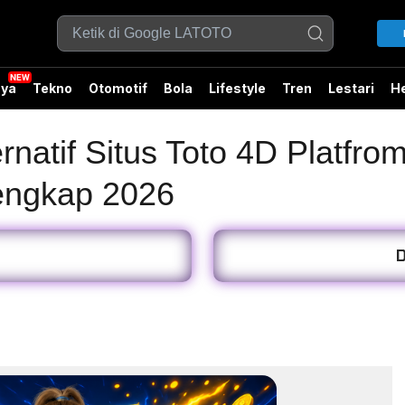
ya
Tekno
Otomotif
Bola
Lifestyle
Tren
Lestari
He
natif Situs Toto 4D Platfro
lengkap 2026