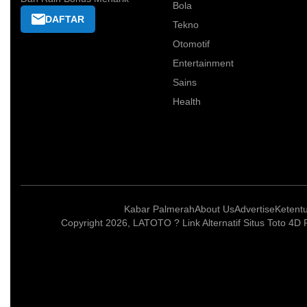
Bola
DAFTAR
Tekno
Otomotif
Entertainment
Sains
Health
Kabar Palmerah
About Us
Advertise
Ketent
Copyright 2026, LATOTO ? Link Alternatif Situs Toto 4D