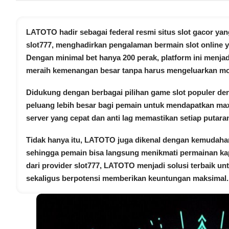
LATOTO hadir sebagai federal resmi situs
slot gacor
yang
slot777, menghadirkan pengalaman bermain slot online 
Dengan minimal bet hanya 200 perak, platform ini menjad
meraih kemenangan besar tanpa harus mengeluarkan mo
Didukung dengan berbagai pilihan game slot populer d
peluang lebih besar bagi pemain untuk mendapatkan maxwi
server yang cepat dan anti lag memastikan setiap putara
Tidak hanya itu, LATOTO juga dikenal dengan kemudahan 
sehingga pemain bisa langsung menikmati permainan kapa
dari provider slot777, LATOTO menjadi solusi terbaik u
sekaligus berpotensi memberikan keuntungan maksimal.