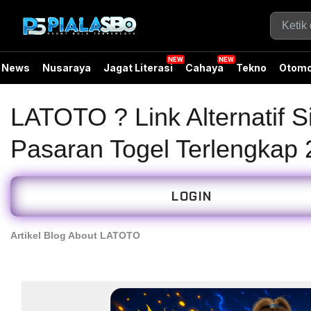
News
Nusaraya
Jagat Literasi
Cahaya
Tekno
Otomo
LATOTO ? Link Alternatif S
Pasaran Togel Terlengkap
LOGIN
Artikel Blog About LATOTO