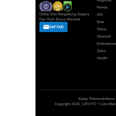
Regional
Pemilu
Daftar Dan Bergabung Segera
IKN
Dan Raih Bonus Menarik
Bola
DAFTAR
Tekno
Otomotif
Entertainm
Sains
Health
Kabar Palmerah
About
Copyright 2026, LATOTO ? Link Alter