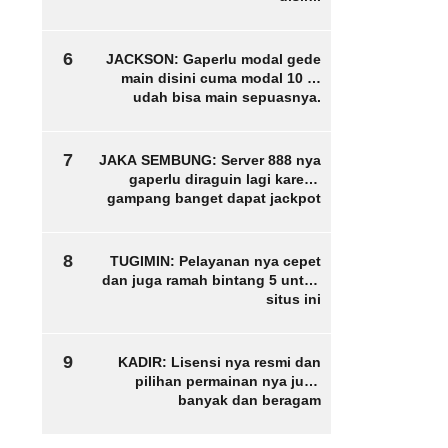
6
JACKSON: Gaperlu modal gede
main disini cuma modal 10 rb
udah bisa main sepuasnya.
7
JAKA SEMBUNG: Server 888 nya
gaperlu diraguin lagi karena
gampang banget dapat jackpot
nya.
8
TUGIMIN: Pelayanan nya cepet
dan juga ramah bintang 5 untuk
situs ini
9
KADIR: Lisensi nya resmi dan
pilihan permainan nya juga
banyak dan beragam