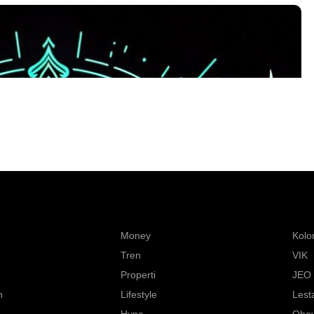
Money
Kol
Tren
VIK
Properti
JEO
n
Lifestyle
Lest