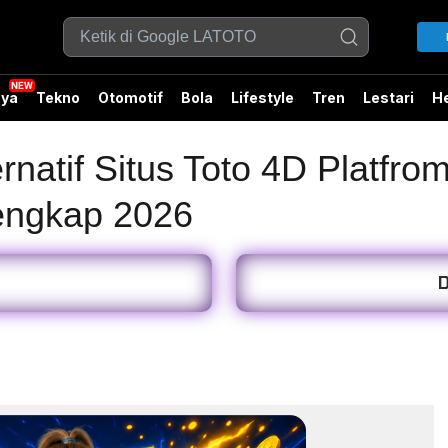
ya
Tekno
Otomotif
Bola
Lifestyle
Tren
Lestari
He
natif Situs Toto 4D Platfro
lengkap 2026