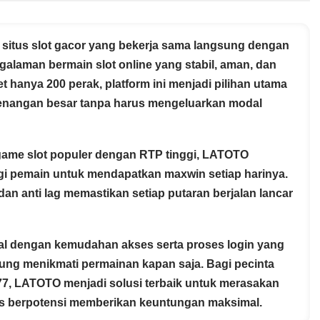
 situs
slot gacor
yang bekerja sama langsung dengan
galaman bermain slot online yang stabil, aman, dan
hanya 200 perak, platform ini menjadi pilihan utama
menangan besar tanpa harus mengeluarkan modal
game slot populer dengan RTP tinggi, LATOTO
gi pemain untuk mendapatkan maxwin setiap harinya.
 dan anti lag memastikan setiap putaran berjalan lancar
nal dengan kemudahan akses serta proses login yang
sung menikmati permainan kapan saja. Bagi pecinta
t777, LATOTO menjadi solusi terbaik untuk merasakan
us berpotensi memberikan keuntungan maksimal.