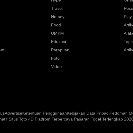
Hype
Oha
Travel
Homey
Play
Food
UMKM
Artik
Edukasi
Topik
ent
Parapuan
Foto
Video
 Us
Advertise
Ketentuan Penggunaan
Kebijakan Data Pribadi
Pedoman Me
natif Situs Toto 4D Platfrom Terpercaya Pasaran Togel Terlengkap 202