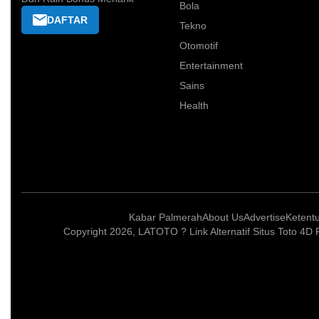
Bola
DAFTAR
Tekno
Otomotif
Entertainment
Sains
Health
Kabar Palmerah
About Us
Advertise
Ketent
Copyright 2026, LATOTO ? Link Alternatif Situs Toto 4D