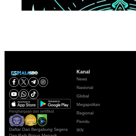
Kanal
News
Nasional
Global
Megapolitan
Penghargaan dan sertifikat:
Regional
Pemilu
Daftar Dan Bergabung Segera
IKN
Dan Raih Bonus Menarik