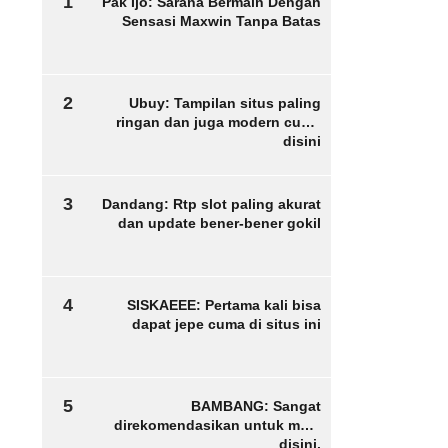
1
Pak Ijo: Sarana Bermain Dengan
Sensasi Maxwin Tanpa Batas
2
Ubuy: Tampilan situs paling
ringan dan juga modern cuma
disini
3
Dandang: Rtp slot paling akurat
dan update bener-bener gokil
4
SISKAEEE: Pertama kali bisa
dapat jepe cuma di situs ini
5
BAMBANG: Sangat
direkomendasikan untuk main
disini.