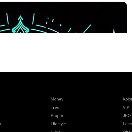
Money
Kol
Tren
VIK
Properti
JEO
n
Lifestyle
Lest