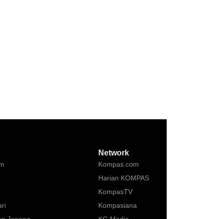
Network
om
Kompas.com
Harian KOMPAS
KompasTV
ari
Kompasiana