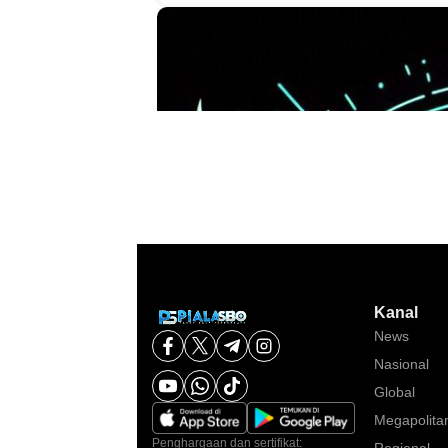
Kanal
News
Nasional
Global
Megapolita
Penghargaan dan sertifikat: