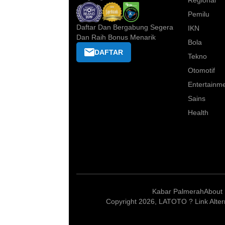
Regional
Pemilu
Daftar Dan Bergabung Segera
IKN
Dan Raih Bonus Menarik
Bola
DAFTAR
Tekno
Otomotif
Entertainm
Sains
Health
Kabar Palmerah
About
Copyright 2026, LATOTO ? Link Alter