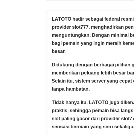
LATOTO hadir sebagai federal resmi
provider slot777, menghadirkan pen
menguntungkan. Dengan minimal bet 
bagi pemain yang ingin meraih ke
besar.
Didukung dengan berbagai pilihan 
memberikan peluang lebih besar ba
Selain itu, sistem server yang cepat
tanpa hambatan.
Tidak hanya itu, LATOTO juga dike
praktis, sehingga pemain bisa lang
slot paling gacor dari provider slo
sensasi bermain yang seru sekalig