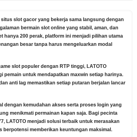
 situs
slot gacor
yang bekerja sama langsung dengan
galaman bermain slot online yang stabil, aman, dan
hanya 200 perak, platform ini menjadi pilihan utama
menangan besar tanpa harus mengeluarkan modal
game slot populer dengan RTP tinggi, LATOTO
gi pemain untuk mendapatkan maxwin setiap harinya.
 dan anti lag memastikan setiap putaran berjalan lancar
nal dengan kemudahan akses serta proses login yang
sung menikmati permainan kapan saja. Bagi pecinta
t777, LATOTO menjadi solusi terbaik untuk merasakan
us berpotensi memberikan keuntungan maksimal.