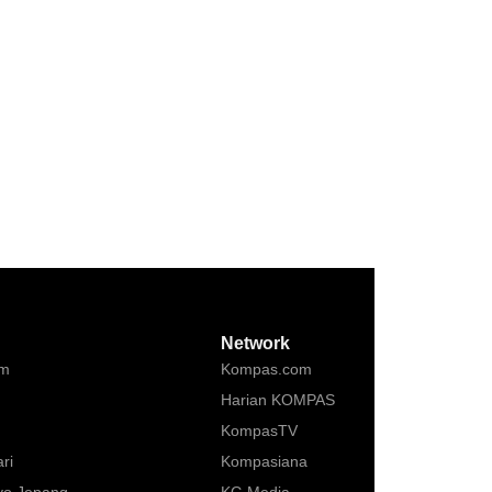
Network
om
Kompas.com
Harian KOMPAS
KompasTV
ari
Kompasiana