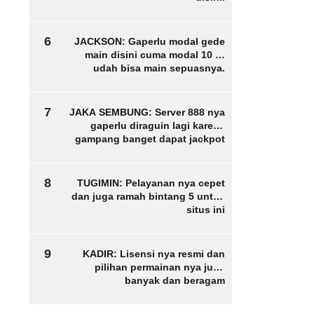
6
JACKSON: Gaperlu modal gede
main disini cuma modal 10 rb
udah bisa main sepuasnya.
7
JAKA SEMBUNG: Server 888 nya
gaperlu diraguin lagi karena
gampang banget dapat jackpot
nya.
8
TUGIMIN: Pelayanan nya cepet
dan juga ramah bintang 5 untuk
situs ini
9
KADIR: Lisensi nya resmi dan
pilihan permainan nya juga
banyak dan beragam