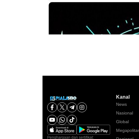
Kanal
News
Nasional
Global
Megapolita
Penghargaan dan sertifikat: