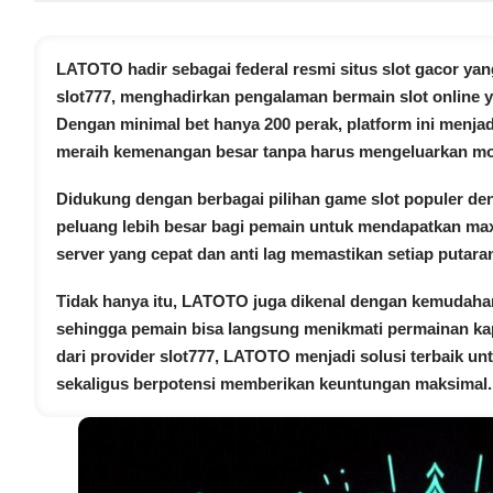
LATOTO hadir sebagai federal resmi situs
slot gacor
yang
slot777, menghadirkan pengalaman bermain slot online 
Dengan minimal bet hanya 200 perak, platform ini menjad
meraih kemenangan besar tanpa harus mengeluarkan mo
Didukung dengan berbagai pilihan game slot populer d
peluang lebih besar bagi pemain untuk mendapatkan maxwi
server yang cepat dan anti lag memastikan setiap putara
Tidak hanya itu, LATOTO juga dikenal dengan kemudahan 
sehingga pemain bisa langsung menikmati permainan kapa
dari provider slot777, LATOTO menjadi solusi terbaik u
sekaligus berpotensi memberikan keuntungan maksimal.