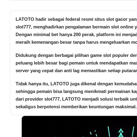
LATOTO hadir sebagai federal resmi situs
slot gacor
yang
slot777, menghadirkan pengalaman bermain slot online 
Dengan minimal bet hanya 200 perak, platform ini menjad
meraih kemenangan besar tanpa harus mengeluarkan mo
Didukung dengan berbagai pilihan game slot populer d
peluang lebih besar bagi pemain untuk mendapatkan maxwi
server yang cepat dan anti lag memastikan setiap putara
Tidak hanya itu, LATOTO juga dikenal dengan kemudahan 
sehingga pemain bisa langsung menikmati permainan kapa
dari provider slot777, LATOTO menjadi solusi terbaik u
sekaligus berpotensi memberikan keuntungan maksimal.