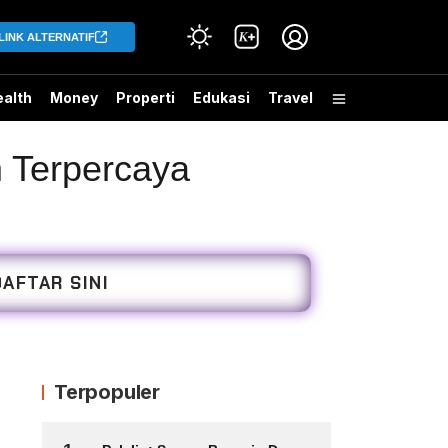
LINK ALTERNATIF
alth
Money
Properti
Edukasi
Travel
m Terpercaya
DAFTAR SINI
Terpopuler