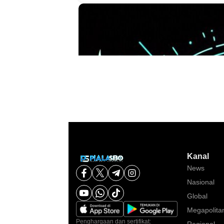
Kanal
News
Nasional
Global
Megapolita
Penghargaan dan sertifikat: