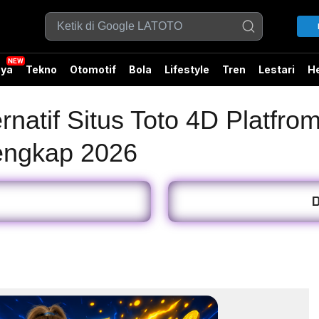
ya
Tekno
Otomotif
Bola
Lifestyle
Tren
Lestari
He
natif Situs Toto 4D Platfro
lengkap 2026