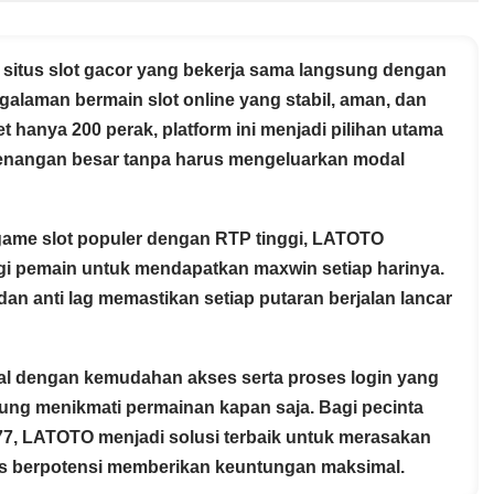
 situs
slot gacor
yang bekerja sama langsung dengan
galaman bermain slot online yang stabil, aman, dan
hanya 200 perak, platform ini menjadi pilihan utama
menangan besar tanpa harus mengeluarkan modal
game slot populer dengan RTP tinggi, LATOTO
gi pemain untuk mendapatkan maxwin setiap harinya.
 dan anti lag memastikan setiap putaran berjalan lancar
nal dengan kemudahan akses serta proses login yang
sung menikmati permainan kapan saja. Bagi pecinta
t777, LATOTO menjadi solusi terbaik untuk merasakan
us berpotensi memberikan keuntungan maksimal.