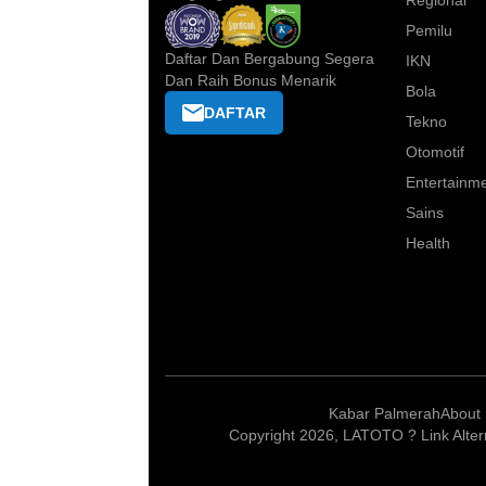
Regional
Pemilu
Daftar Dan Bergabung Segera
IKN
Dan Raih Bonus Menarik
Bola
DAFTAR
Tekno
Otomotif
Entertainm
Sains
Health
Kabar Palmerah
About
Copyright 2026, LATOTO ? Link Alter