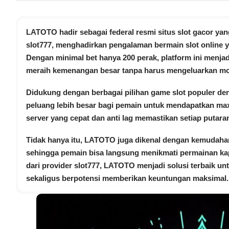
LATOTO hadir sebagai federal resmi situs
slot gacor
yang
slot777, menghadirkan pengalaman bermain slot online 
Dengan minimal bet hanya 200 perak, platform ini menjad
meraih kemenangan besar tanpa harus mengeluarkan mo
Didukung dengan berbagai pilihan game slot populer d
peluang lebih besar bagi pemain untuk mendapatkan maxwi
server yang cepat dan anti lag memastikan setiap putara
Tidak hanya itu, LATOTO juga dikenal dengan kemudahan 
sehingga pemain bisa langsung menikmati permainan kapa
dari provider slot777, LATOTO menjadi solusi terbaik u
sekaligus berpotensi memberikan keuntungan maksimal.