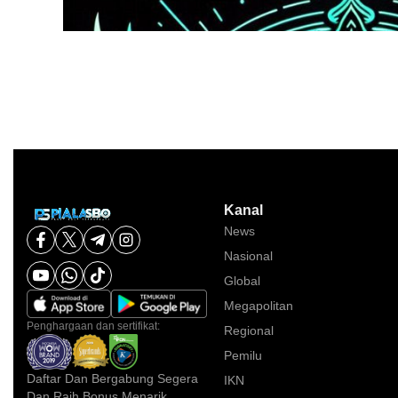
Kanal
News
Nasional
Global
Megapolitan
Penghargaan dan sertifikat:
Regional
Pemilu
Daftar Dan Bergabung Segera
IKN
Dan Raih Bonus Menarik