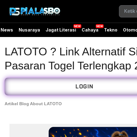
News
Nusaraya
Jagat Literasi
Cahaya
Tekno
Otomo
LATOTO ? Link Alternatif S
Pasaran Togel Terlengkap
LOGIN
Artikel Blog About LATOTO