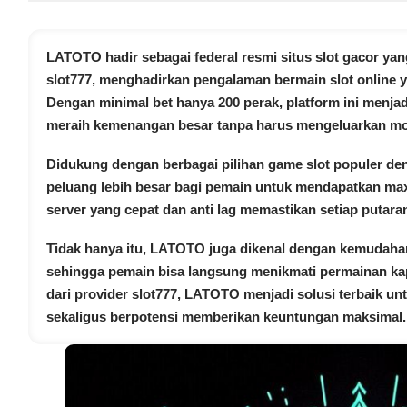
LATOTO hadir sebagai federal resmi situs
slot gacor
yang
slot777, menghadirkan pengalaman bermain slot online 
Dengan minimal bet hanya 200 perak, platform ini menjad
meraih kemenangan besar tanpa harus mengeluarkan mo
Didukung dengan berbagai pilihan game slot populer d
peluang lebih besar bagi pemain untuk mendapatkan maxwi
server yang cepat dan anti lag memastikan setiap putara
Tidak hanya itu, LATOTO juga dikenal dengan kemudahan 
sehingga pemain bisa langsung menikmati permainan kapa
dari provider slot777, LATOTO menjadi solusi terbaik u
sekaligus berpotensi memberikan keuntungan maksimal.