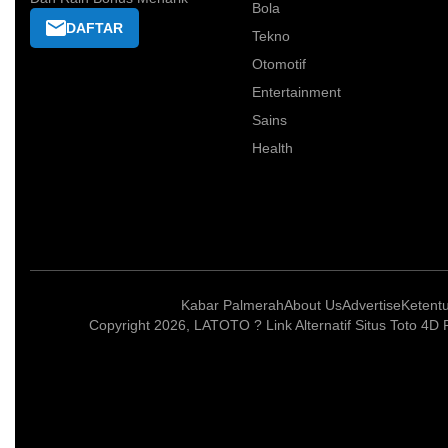
Bola
DAFTAR
Tekno
Otomotif
Entertainment
Sains
Health
Kabar Palmerah
About Us
Advertise
Ketent
Copyright 2026, LATOTO ? Link Alternatif Situs Toto 4D