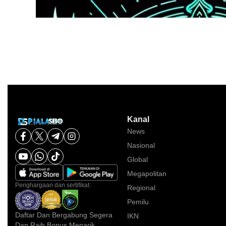
Kanal
News
Nasional
Global
Megapolitan
Penghargaan dan sertifikat:
Regional
Pemilu
Daftar Dan Bergabung Segera
IKN
Dan Raih Bonus Menarik