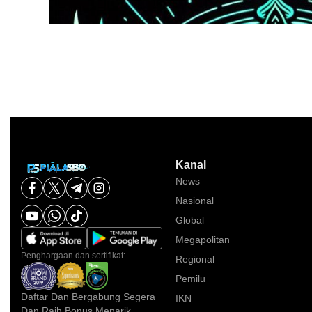
Kanal
News
Nasional
Global
Megapolitan
Penghargaan dan sertifikat:
Regional
Pemilu
Daftar Dan Bergabung Segera
IKN
Dan Raih Bonus Menarik