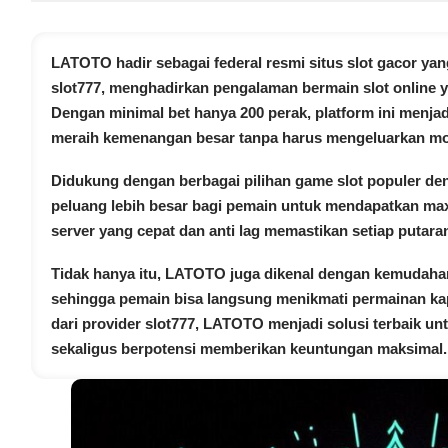
LATOTO hadir sebagai federal resmi situs
slot gacor
yang
slot777, menghadirkan pengalaman bermain slot online 
Dengan minimal bet hanya 200 perak, platform ini menjad
meraih kemenangan besar tanpa harus mengeluarkan mo
Didukung dengan berbagai pilihan game slot populer d
peluang lebih besar bagi pemain untuk mendapatkan maxwi
server yang cepat dan anti lag memastikan setiap putara
Tidak hanya itu, LATOTO juga dikenal dengan kemudahan 
sehingga pemain bisa langsung menikmati permainan kapa
dari provider slot777, LATOTO menjadi solusi terbaik u
sekaligus berpotensi memberikan keuntungan maksimal.