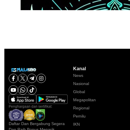
Kanal
News
Nasional
Global
Megapolitan
Penghargaan dan sertifikat:
Regional
Pemilu
Daftar Dan Bergabung Segera
IKN
Dan Raih Bonus Menarik