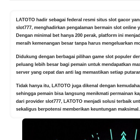
LATOTO hadir sebagai federal resmi situs
slot gacor
yang
slot777, menghadirkan pengalaman bermain slot online 
Dengan minimal bet hanya 200 perak, platform ini menjad
meraih kemenangan besar tanpa harus mengeluarkan mo
Didukung dengan berbagai pilihan game slot populer d
peluang lebih besar bagi pemain untuk mendapatkan maxwi
server yang cepat dan anti lag memastikan setiap putara
Tidak hanya itu, LATOTO juga dikenal dengan kemudahan 
sehingga pemain bisa langsung menikmati permainan kapa
dari provider slot777, LATOTO menjadi solusi terbaik u
sekaligus berpotensi memberikan keuntungan maksimal.