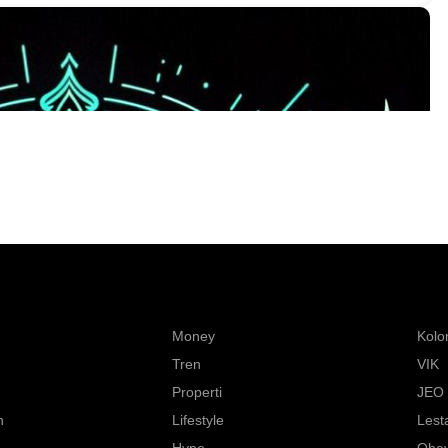
Money
Kol
Tren
VIK
Properti
JEO
n
Lifestyle
Lest