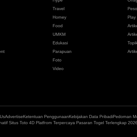
Hype
Oha
Travel
Homey
Play
Food
UMKM
Artik
Edukasi
Topik
ent
Parapuan
Foto
Video
 Us
Advertise
Ketentuan Penggunaan
Kebijakan Data Pribadi
Pedoman Me
natif Situs Toto 4D Platfrom Terpercaya Pasaran Togel Terlengkap 202