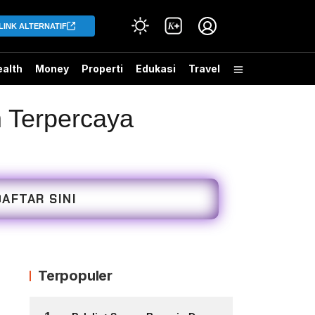
LINK ALTERNATIF
alth
Money
Properti
Edukasi
Travel
m Terpercaya
DAFTAR SINI
Terpopuler