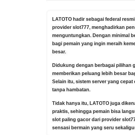
LATOTO hadir sebagai federal resmi
provider slot777, menghadirkan pen
menguntungkan. Dengan minimal bet 
bagi pemain yang ingin meraih ke
besar.
Didukung dengan berbagai pilihan 
memberikan peluang lebih besar ba
Selain itu, sistem server yang cepat
tanpa hambatan.
Tidak hanya itu, LATOTO juga dike
praktis, sehingga pemain bisa lang
slot paling gacor dari provider slo
sensasi bermain yang seru sekalig