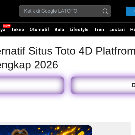
ya
Tekno
Otomotif
Bola
Lifestyle
Tren
Lestari
He
natif Situs Toto 4D Platfro
lengkap 2026