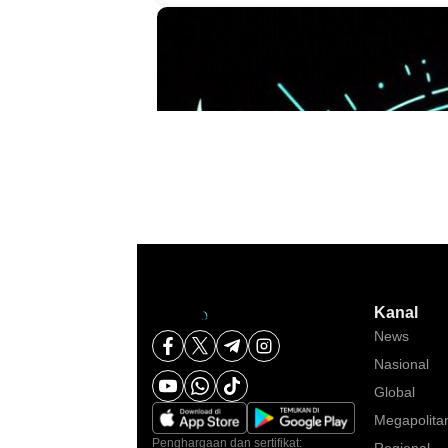
Kanal
News
Nasional
Global
Megapolita
Penghargaan dan sertifikat: