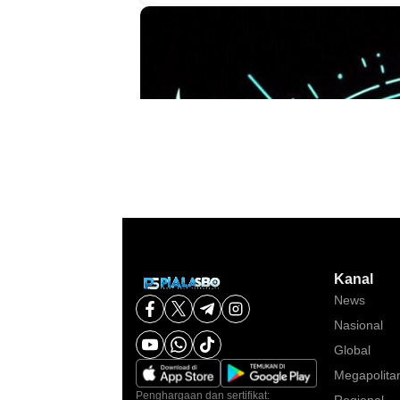
Kanal
News
Nasional
Global
Megapolita
Penghargaan dan sertifikat: