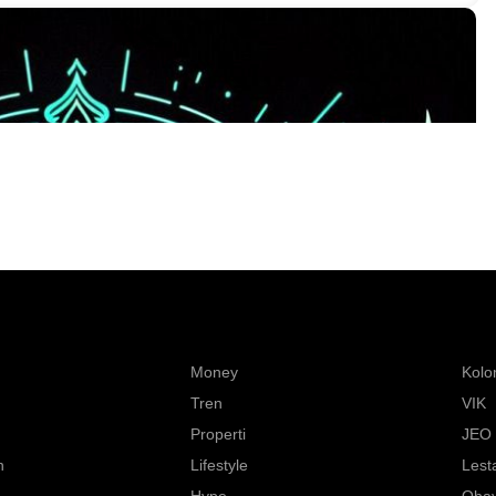
Money
Kol
Tren
VIK
Properti
JEO
n
Lifestyle
Lest