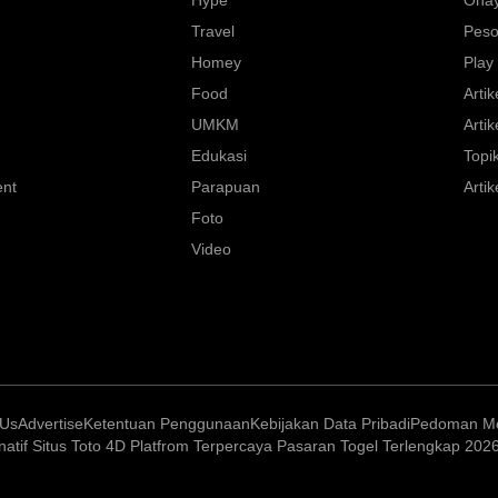
Hype
Oha
Travel
Homey
Play
Food
UMKM
Artik
Edukasi
Topik
ent
Parapuan
Foto
Video
 Us
Advertise
Ketentuan Penggunaan
Kebijakan Data Pribadi
Pedoman Me
natif Situs Toto 4D Platfrom Terpercaya Pasaran Togel Terlengkap 202