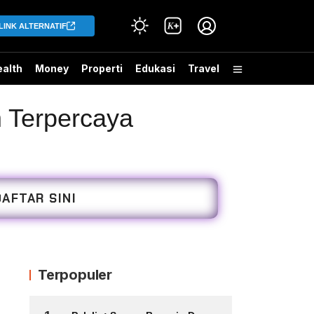
LINK ALTERNATIF
alth
Money
Properti
Edukasi
Travel
m Terpercaya
DAFTAR SINI
Terpopuler