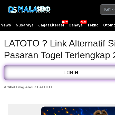
News
Nusaraya
Jagat Literasi
Cahaya
Tekno
Otomo
LATOTO ? Link Alternatif S
Pasaran Togel Terlengkap
LOGIN
Artikel Blog About LATOTO