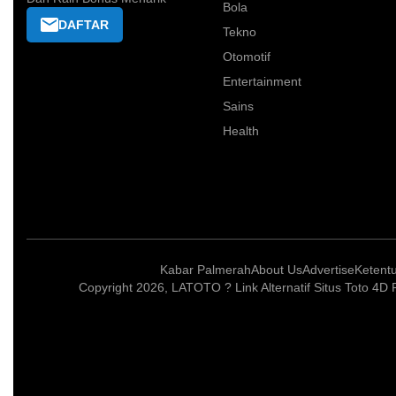
Bola
DAFTAR
Tekno
Otomotif
Entertainment
Sains
Health
Kabar Palmerah
About Us
Advertise
Ketent
Copyright 2026, LATOTO ? Link Alternatif Situs Toto 4D