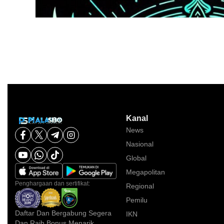
Kanal
News
Nasional
Global
Megapolitan
Penghargaan dan sertifikat:
Regional
Pemilu
Daftar Dan Bergabung Segera
IKN
Dan Raih Bonus Menarik