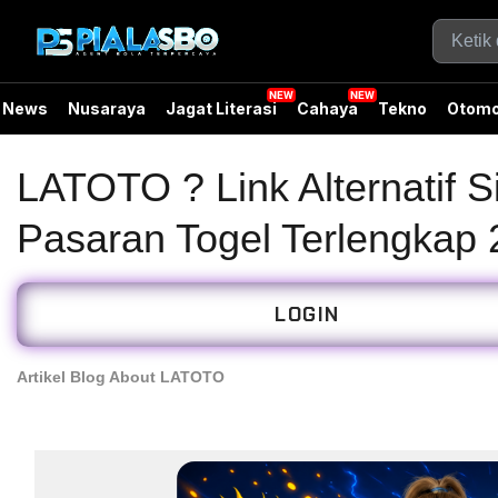
News
Nusaraya
Jagat Literasi
Cahaya
Tekno
Otomo
LATOTO ? Link Alternatif S
Pasaran Togel Terlengkap
LOGIN
Artikel Blog About LATOTO