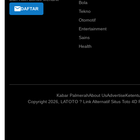
Bola
DAFTAR
Tekno
Otomotif
Entertainment
Sains
Health
Kabar Palmerah
About Us
Advertise
Ketent
Copyright 2026, LATOTO ? Link Alternatif Situs Toto 4D