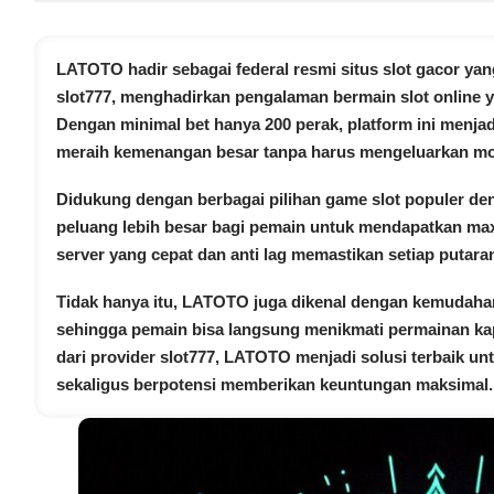
LATOTO hadir sebagai federal resmi situs
slot gacor
yang
slot777, menghadirkan pengalaman bermain slot online 
Dengan minimal bet hanya 200 perak, platform ini menjad
meraih kemenangan besar tanpa harus mengeluarkan mo
Didukung dengan berbagai pilihan game slot populer d
peluang lebih besar bagi pemain untuk mendapatkan maxwi
server yang cepat dan anti lag memastikan setiap putara
Tidak hanya itu, LATOTO juga dikenal dengan kemudahan 
sehingga pemain bisa langsung menikmati permainan kapa
dari provider slot777, LATOTO menjadi solusi terbaik u
sekaligus berpotensi memberikan keuntungan maksimal.