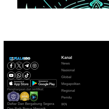
Kanal
News
Nasional
Global
Megapolitan
Penghargaan dan sertifikat:
Regional
Pemilu
Daftar Dan Bergabung Segera
IKN
Dan Raih Bonus Menarik