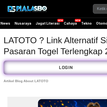
News
Nusaraya
Jagat Literasi
Cahaya
Tekno
Otomo
LATOTO ? Link Alternatif S
Pasaran Togel Terlengkap
LOGIN
Artikel Blog About LATOTO