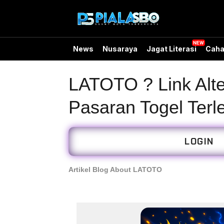
News
Nusaraya
Jagat Literasi
Caha
LATOTO ? Link Alter
Pasaran Togel Ter
LOGIN
Artikel Blog About LATOTO