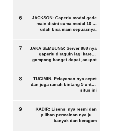
6
JACKSON: Gaperlu modal gede
main disini cuma modal 10 rb
udah bisa main sepuasnya.
7
JAKA SEMBUNG: Server 888 nya
gaperlu diraguin lagi karena
gampang banget dapat jackpot
nya.
8
TUGIMIN: Pelayanan nya cepet
dan juga ramah bintang 5 untuk
situs ini
9
KADIR: Lisensi nya resmi dan
pilihan permainan nya juga
banyak dan beragam