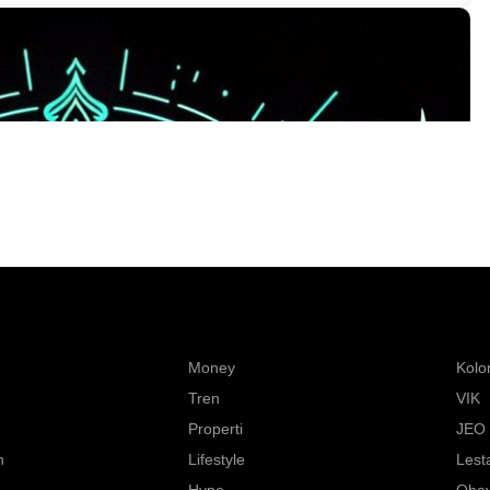
Money
Kol
Tren
VIK
Properti
JEO
n
Lifestyle
Lest