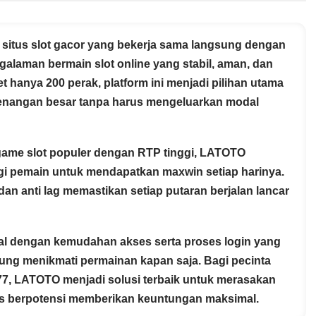
 situs
slot gacor
yang bekerja sama langsung dengan
galaman bermain slot online yang stabil, aman, dan
hanya 200 perak, platform ini menjadi pilihan utama
menangan besar tanpa harus mengeluarkan modal
game slot populer dengan RTP tinggi, LATOTO
gi pemain untuk mendapatkan maxwin setiap harinya.
 dan anti lag memastikan setiap putaran berjalan lancar
nal dengan kemudahan akses serta proses login yang
sung menikmati permainan kapan saja. Bagi pecinta
t777, LATOTO menjadi solusi terbaik untuk merasakan
us berpotensi memberikan keuntungan maksimal.