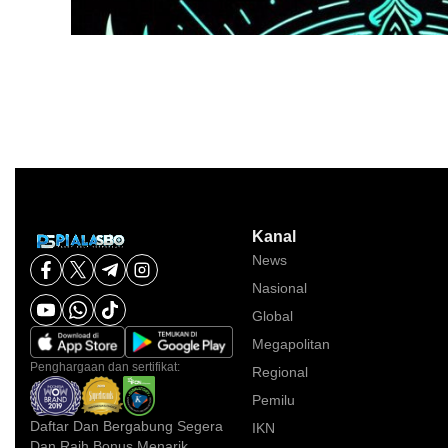
Kanal
News
Nasional
Global
Megapolitan
Penghargaan dan sertifikat:
Regional
Pemilu
Daftar Dan Bergabung Segera
IKN
Dan Raih Bonus Menarik