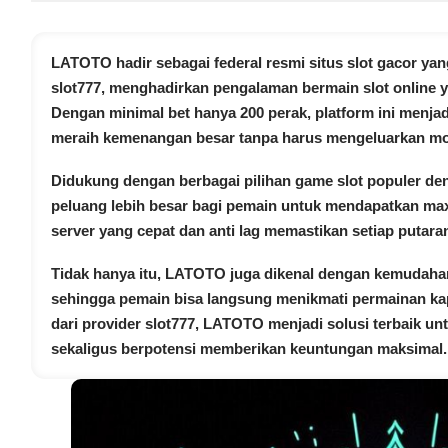
LATOTO hadir sebagai federal resmi situs
slot gacor
yang
slot777, menghadirkan pengalaman bermain slot online 
Dengan minimal bet hanya 200 perak, platform ini menjad
meraih kemenangan besar tanpa harus mengeluarkan mo
Didukung dengan berbagai pilihan game slot populer d
peluang lebih besar bagi pemain untuk mendapatkan maxwi
server yang cepat dan anti lag memastikan setiap putara
Tidak hanya itu, LATOTO juga dikenal dengan kemudahan 
sehingga pemain bisa langsung menikmati permainan kapa
dari provider slot777, LATOTO menjadi solusi terbaik u
sekaligus berpotensi memberikan keuntungan maksimal.