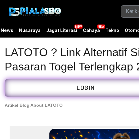
News
Nusaraya
Jagat Literasi
Cahaya
Tekno
Otomo
LATOTO ? Link Alternatif S
Pasaran Togel Terlengkap
LOGIN
Artikel Blog About LATOTO