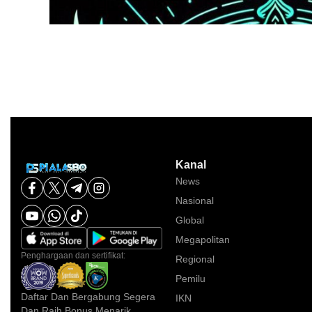
Kanal
News
Nasional
Global
Megapolitan
Penghargaan dan sertifikat:
Regional
Pemilu
Daftar Dan Bergabung Segera
IKN
Dan Raih Bonus Menarik