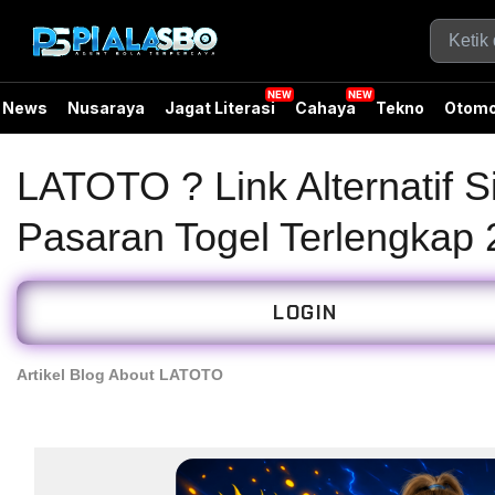
News
Nusaraya
Jagat Literasi
Cahaya
Tekno
Otomo
LATOTO ? Link Alternatif S
Pasaran Togel Terlengkap
LOGIN
Artikel Blog About LATOTO