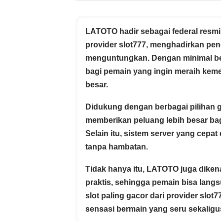
LATOTO hadir sebagai federal resmi
provider slot777, menghadirkan pen
menguntungkan. Dengan minimal bet 
bagi pemain yang ingin meraih ke
besar.
Didukung dengan berbagai pilihan 
memberikan peluang lebih besar ba
Selain itu, sistem server yang cepat
tanpa hambatan.
Tidak hanya itu, LATOTO juga dike
praktis, sehingga pemain bisa lang
slot paling gacor dari provider slo
sensasi bermain yang seru sekalig