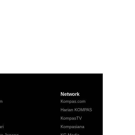
Network
om
Kompas.com
Harian KOMPAS
KompasTV
ari
Kompasiana