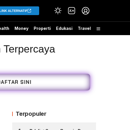
LINK ALTERNATIF
alth
Money
Properti
Edukasi
Travel
m Terpercaya
DAFTAR SINI
Terpopuler