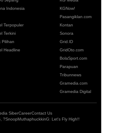
yo Jepang
KG Media
Pesona Indonesia
KGNow!
Pasangiklan.com
Artikel Terpopuler
Kontan
el Terkini
Sonora
 Pilihan
Grid.ID
Artikel Headline
GridOto.com
BolaSport.com
Parapuan
Tribunnews
Gramedia.com
Gramedia Digital
dia Siber
Career
Contact Us
6, ?SnoopMuthaphuckkinG: Let's Fly High!!