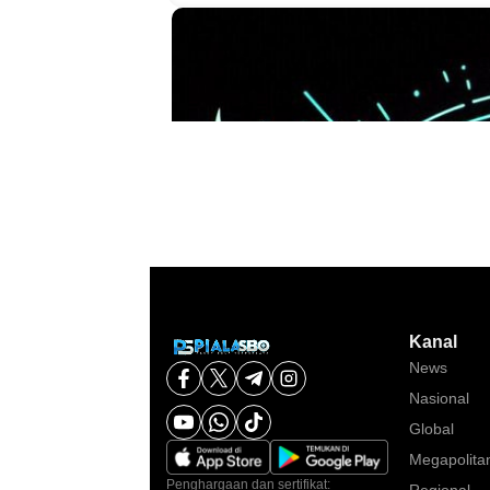
Kanal
News
Nasional
Global
Megapolita
Penghargaan dan sertifikat: