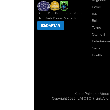
Regional
Pemilu
Daftar Dan Bergabung Segera
IKN
Dan Raih Bonus Menarik
Bola
DAFTAR
Tekno
Otomotif
Entertainm
Sains
Health
Kabar Palmerah
About
Copyright 2026, LATOTO ? Link Alter