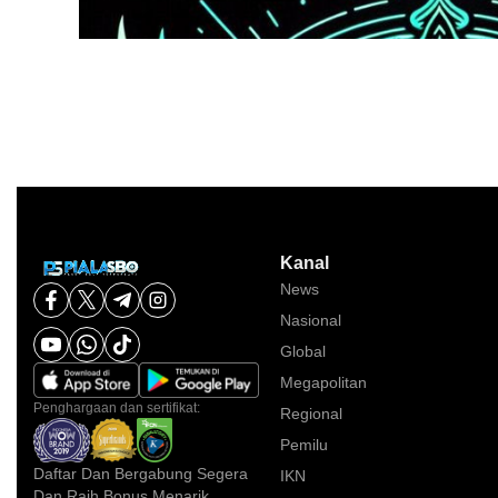
Kanal
News
Nasional
Global
Megapolitan
Penghargaan dan sertifikat:
Regional
Pemilu
Daftar Dan Bergabung Segera
IKN
Dan Raih Bonus Menarik