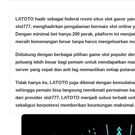
LATOTO hadir sebagai federal resmi situs
slot gacor
yang
slot777, menghadirkan pengalaman bermain slot online 
Dengan minimal bet hanya 200 perak, platform ini menjad
meraih kemenangan besar tanpa harus mengeluarkan mo
Didukung dengan berbagai pilihan game slot populer d
peluang lebih besar bagi pemain untuk mendapatkan maxwi
server yang cepat dan anti lag memastikan setiap putara
Tidak hanya itu, LATOTO juga dikenal dengan kemudahan 
sehingga pemain bisa langsung menikmati permainan kapa
dari provider slot777, LATOTO menjadi solusi terbaik u
sekaligus berpotensi memberikan keuntungan maksimal.