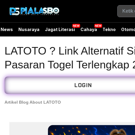
News
Nusaraya
Jagat Literasi
Cahaya
Tekno
Otomo
LATOTO ? Link Alternatif S
Pasaran Togel Terlengkap
LOGIN
Artikel Blog About LATOTO