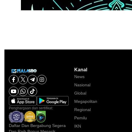
Kanal
News
Nasional
Global
Megapolitan
Penghargaan dan sertifikat:
Regional
Pemilu
Daftar Dan Bergabung Segera
IKN
Dan Raih Bonus Menarik