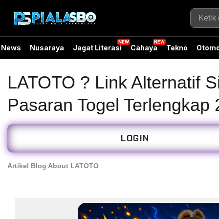
News
Nusaraya
Jagat Literasi
Cahaya
Tekno
Otomo
LATOTO ? Link Alternatif S
Pasaran Togel Terlengkap
LOGIN
Artikel Blog About LATOTO