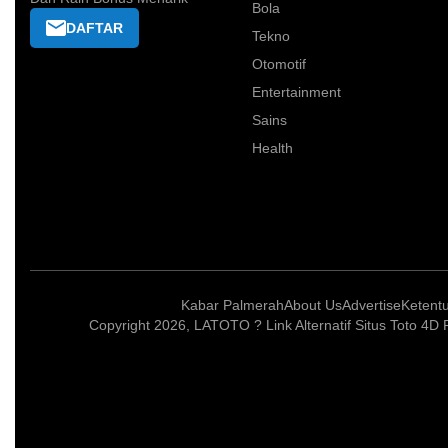
Bola
DAFTAR
Tekno
Otomotif
Entertainment
Sains
Health
Kabar Palmerah
About Us
Advertise
Ketent
Copyright 2026, LATOTO ? Link Alternatif Situs Toto 4D