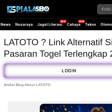
News
Nusaraya
Jagat Literasi
Cahaya
Tekno
Otomo
LATOTO ? Link Alternatif S
Pasaran Togel Terlengkap
LOGIN
Artikel Blog About LATOTO