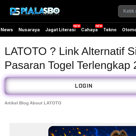
News
Nusaraya
Jagat Literasi
Cahaya
Tekno
Otomo
LATOTO ? Link Alternatif S
Pasaran Togel Terlengkap
LOGIN
Artikel Blog About LATOTO