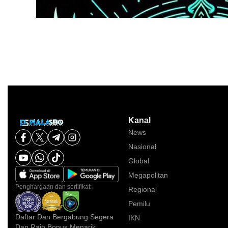
Kanal
News
Nasional
Global
Megapolitan
Penghargaan dan sertifikat:
Regional
Pemilu
Daftar Dan Bergabung Segera
IKN
Dan Raih Bonus Menarik