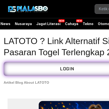
News
Nusaraya
Jagat Literasi
Cahaya
Tekno
Otomo
LATOTO ? Link Alternatif S
Pasaran Togel Terlengkap
LOGIN
Artikel Blog About LATOTO