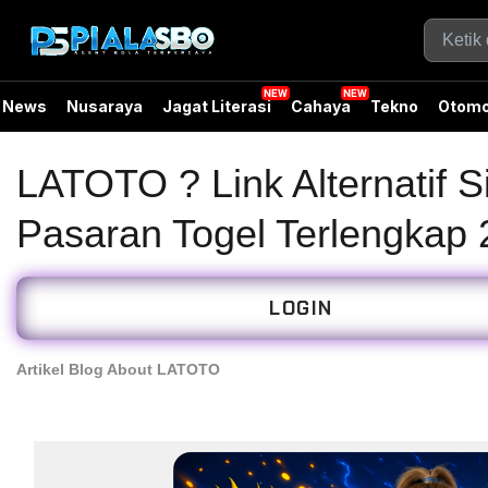
News
Nusaraya
Jagat Literasi
Cahaya
Tekno
Otomo
LATOTO ? Link Alternatif S
Pasaran Togel Terlengkap
LOGIN
Artikel Blog About LATOTO