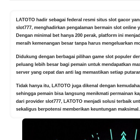
LATOTO hadir sebagai federal resmi situs
slot gacor
yang
slot777, menghadirkan pengalaman bermain slot online 
Dengan minimal bet hanya 200 perak, platform ini menjad
meraih kemenangan besar tanpa harus mengeluarkan mo
Didukung dengan berbagai pilihan game slot populer d
peluang lebih besar bagi pemain untuk mendapatkan maxwi
server yang cepat dan anti lag memastikan setiap putara
Tidak hanya itu, LATOTO juga dikenal dengan kemudahan 
sehingga pemain bisa langsung menikmati permainan kapa
dari provider slot777, LATOTO menjadi solusi terbaik u
sekaligus berpotensi memberikan keuntungan maksimal.