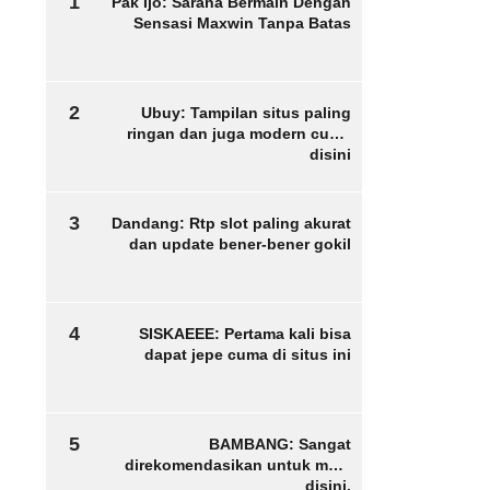
1
Pak Ijo: Sarana Bermain Dengan
Sensasi Maxwin Tanpa Batas
2
Ubuy: Tampilan situs paling
ringan dan juga modern cuma
disini
3
Dandang: Rtp slot paling akurat
dan update bener-bener gokil
4
SISKAEEE: Pertama kali bisa
dapat jepe cuma di situs ini
5
BAMBANG: Sangat
direkomendasikan untuk main
disini.