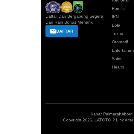
Regional
Pemilu
Daftar Dan Bergabung Segera
IKN
Dan Raih Bonus Menarik
Bola
DAFTAR
Tekno
Otomotif
Entertainm
Sains
Health
Kabar Palmerah
About
Copyright 2026, LATOTO ? Link Alter