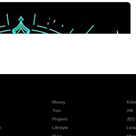
Money
Kol
Tren
VIK
Properti
JEO
n
Lifestyle
Lest