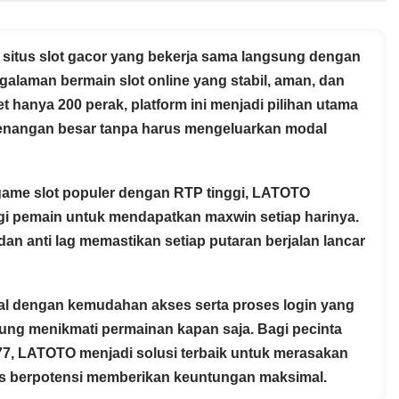
 situs
slot gacor
yang bekerja sama langsung dengan
galaman bermain slot online yang stabil, aman, dan
hanya 200 perak, platform ini menjadi pilihan utama
menangan besar tanpa harus mengeluarkan modal
game slot populer dengan RTP tinggi, LATOTO
gi pemain untuk mendapatkan maxwin setiap harinya.
 dan anti lag memastikan setiap putaran berjalan lancar
nal dengan kemudahan akses serta proses login yang
sung menikmati permainan kapan saja. Bagi pecinta
t777, LATOTO menjadi solusi terbaik untuk merasakan
us berpotensi memberikan keuntungan maksimal.