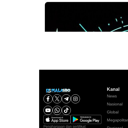
Kanal
News
Nasional
Global
Megapolita
Penghargaan dan sertifikat: