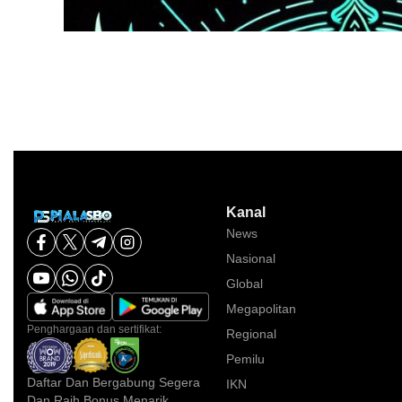
Kanal
News
Nasional
Global
Megapolitan
Penghargaan dan sertifikat:
Regional
Pemilu
Daftar Dan Bergabung Segera
IKN
Dan Raih Bonus Menarik