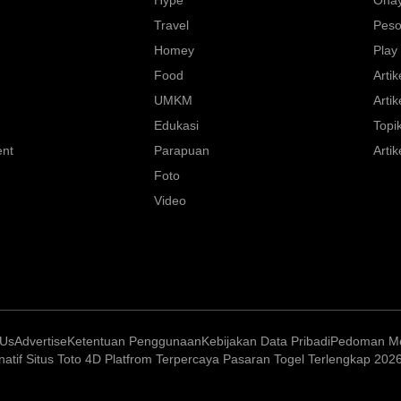
Hype
Oha
Travel
Homey
Play
Food
UMKM
Artik
Edukasi
Topik
ent
Parapuan
Foto
Video
 Us
Advertise
Ketentuan Penggunaan
Kebijakan Data Pribadi
Pedoman Me
natif Situs Toto 4D Platfrom Terpercaya Pasaran Togel Terlengkap 202