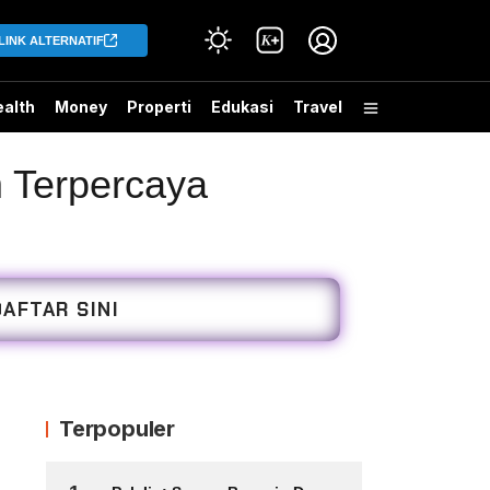
LINK ALTERNATIF
alth
Money
Properti
Edukasi
Travel
m Terpercaya
DAFTAR SINI
Terpopuler