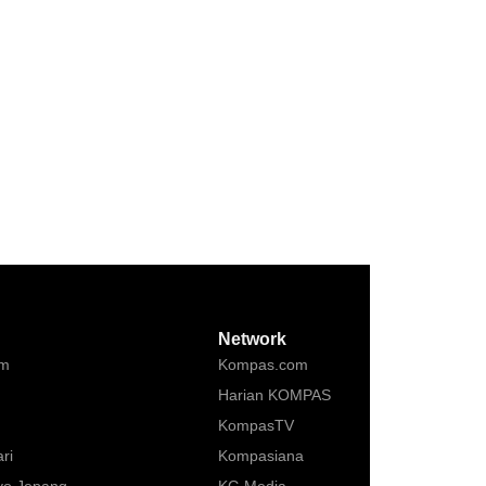
Network
om
Kompas.com
Harian KOMPAS
KompasTV
ari
Kompasiana