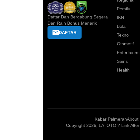
Regional
Pemilu
Daftar Dan Bergabung Segera
IKN
Dan Raih Bonus Menarik
Bola
DAFTAR
Tekno
Otomotif
Entertainm
Sains
Health
Kabar Palmerah
About
Copyright 2026, LATOTO ? Link Alter