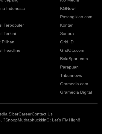
yo Jepang
KG Media
Pesona Indonesia
KGNow!
Pasangiklan.com
Artikel Terpopuler
Kontan
el Terkini
Sonora
 Pilihan
Grid.ID
Artikel Headline
GridOto.com
BolaSport.com
Parapuan
Tribunnews
Gramedia.com
Gramedia Digital
dia Siber
Career
Contact Us
6, ?SnoopMuthaphuckkinG: Let's Fly High!!