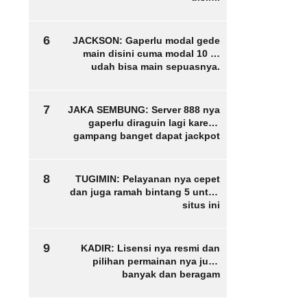
6
JACKSON: Gaperlu modal gede
main disini cuma modal 10 rb
udah bisa main sepuasnya.
7
JAKA SEMBUNG: Server 888 nya
gaperlu diraguin lagi karena
gampang banget dapat jackpot
nya.
8
TUGIMIN: Pelayanan nya cepet
dan juga ramah bintang 5 untuk
situs ini
9
KADIR: Lisensi nya resmi dan
pilihan permainan nya juga
banyak dan beragam