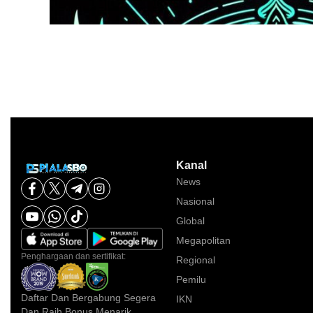
Kanal
News
Nasional
Global
Megapolitan
Penghargaan dan sertifikat:
Regional
Pemilu
Daftar Dan Bergabung Segera
IKN
Dan Raih Bonus Menarik