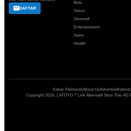
Bola
DAFTAR
Tekno
Otomotif
Entertainment
Sains
Health
Kabar Palmerah
About Us
Advertise
Ketent
Copyright 2026, LATOTO ? Link Alternatif Situs Toto 4D